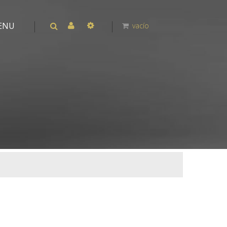
ENU
vacío