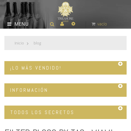
MENU
vacío
Inicio
>
blog
¡LO MÁS VENDIDO!
INFORMACIÓN
TODOS LOS SECRETOS