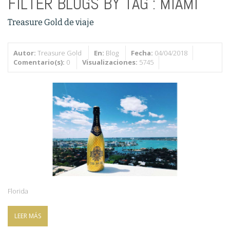
FILTER BLOGS BY TAG :
MIAMI
Treasure Gold de viaje
Autor:
Treasure Gold
En:
Blog
Fecha:
04/04/2018
Comentario(s):
0
Visualizaciones:
5745
Florida
LEER MÁS